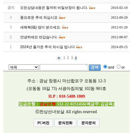
공지
모든상담내용은 철저히 비밀보장이 됩니다.
2010-02-19
4
풍요로운 추석 되십시요
2012-09-29
3
새해복(福) 많이 받으세요.
2012-01-20
2
안녕하세요 반갑습니다.
2012-08-07
1
2024년 즐거운 추석 되시길 빕니다
2024-09-15
1
2
3
4
and
or
주소 : 경남 창원시 마산합포구 오동동 12-3
(오동동 10길 73)
서광아침의빛 102동 901호
H.P : 010-5488-1809
입금은행 :
경남은행
512-22-0251456(예금주:김금옥)
ⓒ천상선녀보살 All rights reserved.
PC버전
문의전화
문자문의