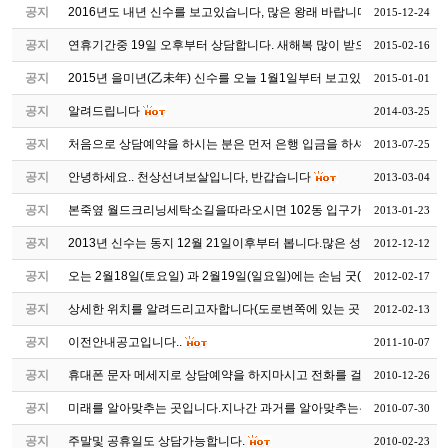
공지
2016년도 내년 신수를 보고있습니다, 많은 왕래 바랍니다
2015-12-24
공지
연휴기간중 19일 오후부터 상담합니다. 새해복 많이 받으십시요~
2015-02-16
공지
2015년 을미년(乙未年) 신수를 오늘 1월1일부터 보고있습니다
2015-01-01
공지
알려드립니다
2014-03-25
공지
처음으로 상담예약을 하시는 분은 먼저 은행 입금을 하셔야 상...
2013-07-25
공지
안녕하세요.. 천상선녀보살입니다, 반갑습니다
2013-03-04
공지
본죽옆 월드크리닝세탁소길을따라오시면 102동 입구가있습니다
2013-01-23
공지
2013년 신수는 동지 12월 21일이후부터 봅니다.많은 성원 부탁드...
2012-12-12
공지
오는 2월18일(토요일) 과 2월19일(일요일)에는 손님 굿(조상천도...
2012-02-17
공지
상세한 위치를 알려드리고자합니다(도로변쪽에 있는 곳이 102동...
2012-02-13
공지
이전안내공고입니다..
2011-10-07
공지
휴대폰 문자 메세지로 상담예약을 하지마시고 전화를 걸어 예약 ...
2010-12-26
공지
미래를 알아맞추는 곳입니다.지나간 과거를 알아맞추는는 곳이 ...
2010-07-30
공지
주말및 공휴일도 상담가능합니다.
2010-02-23