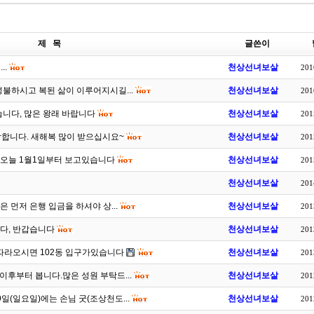
제 목
글쓴이
..
천상선녀보살
201
성불하시고 복된 삶이 이루어지시길...
천상선녀보살
201
습니다, 많은 왕래 바랍니다
천상선녀보살
201
담합니다. 새해복 많이 받으십시요~
천상선녀보살
201
를 오늘 1월1일부터 보고있습니다
천상선녀보살
201
천상선녀보살
201
 먼저 은행 입금을 하셔야 상...
천상선녀보살
201
다, 반갑습니다
천상선녀보살
201
라오시면 102동 입구가있습니다
천상선녀보살
201
일이후부터 봅니다.많은 성원 부탁드...
천상선녀보살
201
9일(일요일)에는 손님 굿(조상천도...
천상선녀보살
201