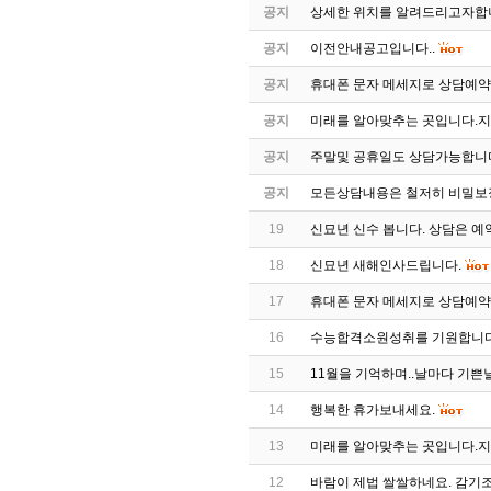
공지
상세한 위치를 알려드리고자합니다
공지
이전안내공고입니다..
공지
휴대폰 문자 메세지로 상담예약을
공지
미래를 알아맞추는 곳입니다.지나
공지
주말및 공휴일도 상담가능합니
공지
모든상담내용은 철저히 비밀보
19
신묘년 신수 봅니다. 상담은 예
18
신묘년 새해인사드립니다.
17
휴대폰 문자 메세지로 상담예약을
16
수능합격소원성취를 기원합니다
15
11월을 기억하며..날마다 기쁜
14
행복한 휴가보내세요.
13
미래를 알아맞추는 곳입니다.지나
12
바람이 제법 쌀쌀하네요. 감기