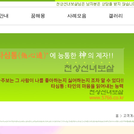
안내
꿈해몽
사례모음
갤러리