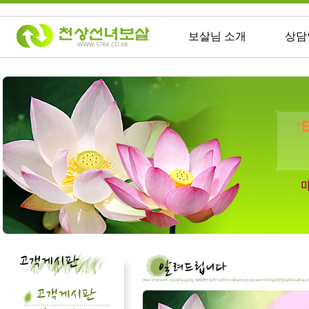
보살님 소개
상담