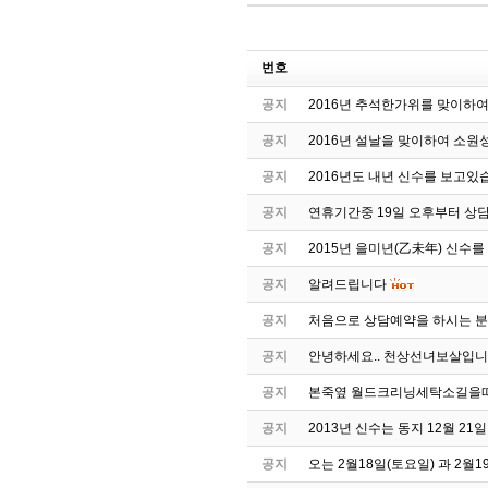
번호
공지
2016년 추석한가위를 맞이하여.
공지
2016년 설날을 맞이하여 소원
공지
2016년도 내년 신수를 보고있
공지
연휴기간중 19일 오후부터 상
공지
2015년 을미년(乙未年) 신수
공지
알려드립니다
공지
처음으로 상담예약을 하시는 분은
공지
안녕하세요.. 천상선녀보살입니
공지
본죽옆 월드크리닝세탁소길을따
공지
2013년 신수는 동지 12월 21
공지
오는 2월18일(토요일) 과 2월1