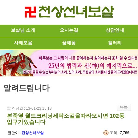
보살님 소개
오시는길
상담안내
사례모음
꿈해몽
갤러리
알려드립니다
작성일 : 13-01-23 15:18
본죽옆 월드크리닝세탁소길을따라오시면 102동
입구가있습니다
글쓴이 :
천상선녀보살
조회 : 7,766