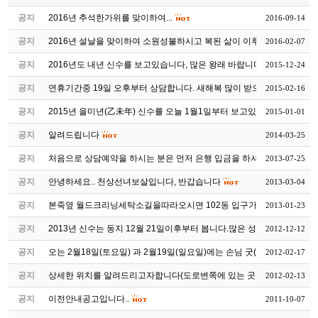
공지
2016년 추석한가위를 맞이하여...
2016-09-14
공지
2016년 설날을 맞이하여 소원성불하시고 복된 삶이 이루어지시길...
2016-02-07
공지
2016년도 내년 신수를 보고있습니다, 많은 왕래 바랍니다
2015-12-24
공지
연휴기간중 19일 오후부터 상담합니다. 새해복 많이 받으십시요~
2015-02-16
공지
2015년 을미년(乙未年) 신수를 오늘 1월1일부터 보고있습니다
2015-01-01
공지
알려드립니다
2014-03-25
공지
처음으로 상담예약을 하시는 분은 먼저 은행 입금을 하셔야 상...
2013-07-25
공지
안녕하세요.. 천상선녀보살입니다, 반갑습니다
2013-03-04
공지
본죽옆 월드크리닝세탁소길을따라오시면 102동 입구가있습니다
2013-01-23
공지
2013년 신수는 동지 12월 21일이후부터 봅니다.많은 성원 부탁드...
2012-12-12
공지
오는 2월18일(토요일) 과 2월19일(일요일)에는 손님 굿(조상천도...
2012-02-17
공지
상세한 위치를 알려드리고자합니다(도로변쪽에 있는 곳이 102동...
2012-02-13
공지
이전안내공고입니다..
2011-10-07