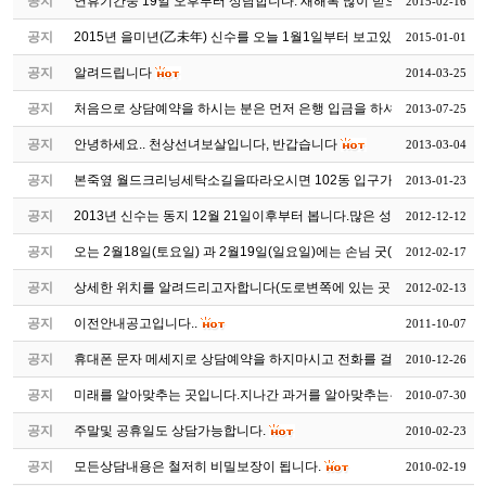
공지
연휴기간중 19일 오후부터 상담합니다. 새해복 많이 받으십시요~
2015-02-16
공지
2015년 을미년(乙未年) 신수를 오늘 1월1일부터 보고있습니다
2015-01-01
공지
알려드립니다
2014-03-25
공지
처음으로 상담예약을 하시는 분은 먼저 은행 입금을 하셔야 상...
2013-07-25
공지
안녕하세요.. 천상선녀보살입니다, 반갑습니다
2013-03-04
공지
본죽옆 월드크리닝세탁소길을따라오시면 102동 입구가있습니다
2013-01-23
공지
2013년 신수는 동지 12월 21일이후부터 봅니다.많은 성원 부탁드...
2012-12-12
공지
오는 2월18일(토요일) 과 2월19일(일요일)에는 손님 굿(조상천도...
2012-02-17
공지
상세한 위치를 알려드리고자합니다(도로변쪽에 있는 곳이 102동...
2012-02-13
공지
이전안내공고입니다..
2011-10-07
공지
휴대폰 문자 메세지로 상담예약을 하지마시고 전화를 걸어 예약 ...
2010-12-26
공지
미래를 알아맞추는 곳입니다.지나간 과거를 알아맞추는는 곳이 ...
2010-07-30
공지
주말및 공휴일도 상담가능합니다.
2010-02-23
공지
모든상담내용은 철저히 비밀보장이 됩니다.
2010-02-19