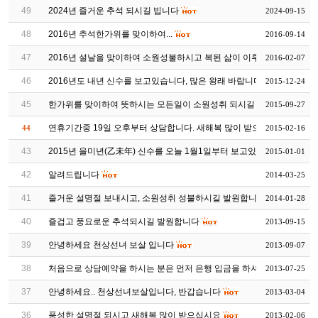
49
2024년 즐거운 추석 되시길 빕니다
2024-09-15
48
2016년 추석한가위를 맞이하여...
2016-09-14
47
2016년 설날을 맞이하여 소원성불하시고 복된 삶이 이루어지시길...
2016-02-07
46
2016년도 내년 신수를 보고있습니다, 많은 왕래 바랍니다
2015-12-24
45
한가위를 맞이하여 뜻하시는 모든일이 소원성취 되시길 바랍니다
2015-09-27
연휴기간중 19일 오후부터 상담합니다. 새해복 많이 받으십시요~
44
2015-02-16
43
2015년 을미년(乙未年) 신수를 오늘 1월1일부터 보고있습니다
2015-01-01
42
알려드립니다
2014-03-25
41
즐거운 설명절 보내시고, 소원성취 성불하시길 발원합니다
2014-01-28
40
즐겁고 풍요로운 추석되시길 발원합니다
2013-09-15
39
안녕하세요 천상선녀 보살 입니다
2013-09-07
38
처음으로 상담예약을 하시는 분은 먼저 은행 입금을 하셔야 상...
2013-07-25
37
안녕하세요.. 천상선녀보살입니다, 반갑습니다
2013-03-04
36
풍성한 설명절 되시고 새해복 많이 받으십시요
2013-02-06