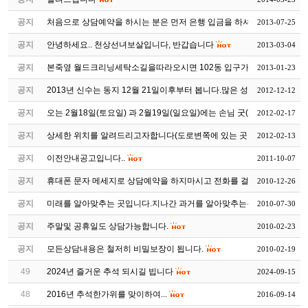
공지
처음으로 상담예약을 하시는 분은 먼저 은행 입금을 하셔야 상...
2013-07-25
공지
안녕하세요.. 천상선녀보살입니다, 반갑습니다
2013-03-04
공지
본죽옆 월드크리닝세탁소길을따라오시면 102동 입구가있습니다
2013-01-23
공지
2013년 신수는 동지 12월 21일이후부터 봅니다.많은 성원 부탁드...
2012-12-12
공지
오는 2월18일(토요일) 과 2월19일(일요일)에는 손님 굿(조상천도...
2012-02-17
공지
상세한 위치를 알려드리고자합니다(도로변쪽에 있는 곳이 102동...
2012-02-13
공지
이전안내공고입니다..
2011-10-07
공지
휴대폰 문자 메세지로 상담예약을 하지마시고 전화를 걸어 예약 ...
2010-12-26
공지
미래를 알아맞추는 곳입니다.지나간 과거를 알아맞추는는 곳이 ...
2010-07-30
공지
주말및 공휴일도 상담가능합니다.
2010-02-23
공지
모든상담내용은 철저히 비밀보장이 됩니다.
2010-02-19
49
2024년 즐거운 추석 되시길 빕니다
2024-09-15
48
2016년 추석한가위를 맞이하여...
2016-09-14