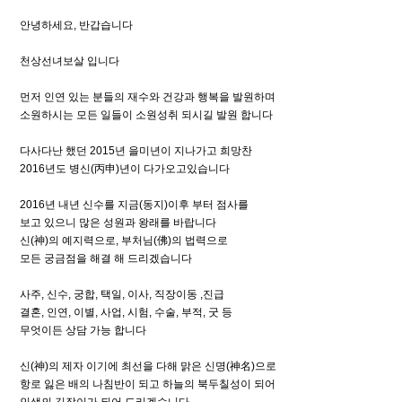
안녕하세요, 반갑습니다
천상선녀보살 입니다
먼저 인연 있는 분들의 재수와 건강과 행복을 발원하며
소원하시는 모든 일들이 소원성취 되시길 발원 합니다
다사다난 했던 2015년 을미년이 지나가고 희망찬
2016년도 병신(丙申)년이 다가오고있습니다
2016년 내년 신수를 지금(동지)이후 부터 점사를
보고 있으니 많은 성원과 왕래를 바랍니다
신(神)의 예지력으로, 부처님(佛)의 법력으로
모든 궁금점을 해결 해 드리겠습니다
사주, 신수, 궁합, 택일, 이사, 직장이동 ,진급
결혼, 인연, 이별, 사업, 시험, 수술, 부적, 굿 등
무엇이든 상담 가능 합니다
신(神)의 제자 이기에 최선을 다해 맑은 신명(神名)으로
항로 잃은 배의 나침반이 되고 하늘의 북두칠성이 되어
인생의 길잡이가 되어 드리겠습니다