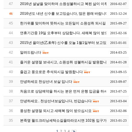
47
2016년 설날을 맞이하여 소원성불하시고 복된 삶이 이루어지시길...
2016-02-07
2016년도 내년 신수를 보고있습니다, 많은 왕래 바랍니다
46
2015-12-24
45
한가위를 맞이하여 뜻하시는 모든일이 소원성취 되시길 바랍니다
2015-09-27
44
연휴기간중 19일 오후부터 상담합니다. 새해복 많이 받으십시요~
2015-02-16
43
2015년 을미년(乙未年) 신수를 오늘 1월1일부터 보고있습니다
2015-01-01
42
알려드립니다
2014-03-25
41
즐거운 설명절 보내시고, 소원성취 성불하시길 발원합니다
2014-01-28
40
즐겁고 풍요로운 추석되시길 발원합니다
2013-09-15
39
안녕하세요 천상선녀 보살 입니다
2013-09-07
38
처음으로 상담예약을 하시는 분은 먼저 은행 입금을 하셔야 상...
2013-07-25
37
안녕하세요.. 천상선녀보살입니다, 반갑습니다
2013-03-04
36
풍성한 설명절 되시고 새해복 많이 받으십시요
2013-02-06
35
본죽옆 월드크리닝세탁소길을따라오시면 102동 입구가있습니다
2013-01-23
1
2
3
4